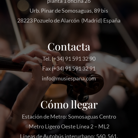
planta 1 oficina 26
Urb. Pinar de Somosaguas, 89 bis
28223 Pozuelo de Alarcón (Madrid) España
Contacta
Tel. (+34) 91 591 32 90
Fax (+34) 91 591 32 91
info@musiespana.com
Cómo llegar
Estación de Metro: Somosaguas Centro
Metro Ligero Oeste Línea 2 – ML2
Líneas de Autobús interurbano: 560, 561,