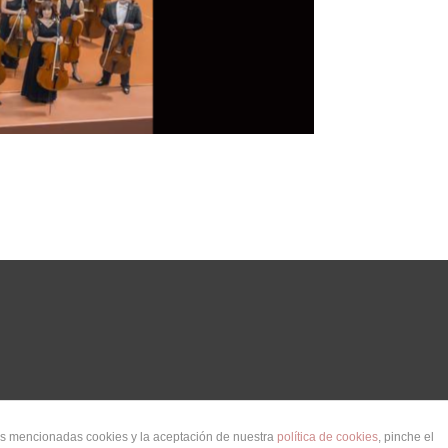
las mencionadas cookies y la aceptación de nuestra
política de cookies
, pinche el