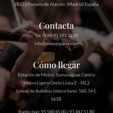
28223 Pozuelo de Alarcón (Madrid) España
Contacta
Tel. (+34) 91 591 32 90
info@musiespana.com
Cómo llegar
Estación de Metro: Somosaguas Centro
Metro Ligero Oeste Línea 2 – ML2
Líneas de Autobús interurbano: 560, 561,
561B.
Radio-taxi: 91 540 45 00 / 91 447 51 80