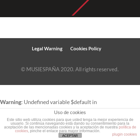
Legal Warning
Cookies Policy
© MUSIESPAÑA 2020. All rights reserved.
Warning
: Undefined variable $default in
Uso de cookies
/srv/vhost/musiespana.com/home/html/english/wp-
Este sitio web utiliza cookies para que usted tenga la mejor experiencia de
content/plugins/divi-footer-
usuario. Si continúa navegando está dando su consentimiento para la
aceptación de las mencionadas cookies y la aceptación de nuestra
política de
cookies
, pinche el enlace para mayor información.
plugin cookies
editor/includes/functions.php
on line
82
ACEPTAR